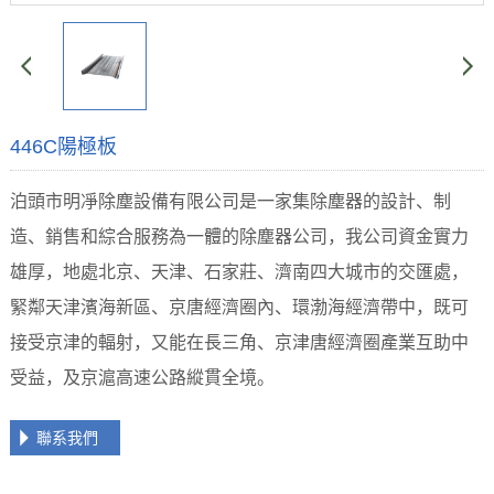
446C陽極板
泊頭市明凈除塵設備有限公司是一家集除塵器的設計、制
造、銷售和綜合服務為一體的除塵器公司，我公司資金實力
雄厚，地處北京、天津、石家莊、濟南四大城市的交匯處，
緊鄰天津濱海新區、京唐經濟圈內、環渤海經濟帶中，既可
接受京津的輻射，又能在長三角、京津唐經濟圈產業互助中
受益，及京滬高速公路縱貫全境。
聯系我們