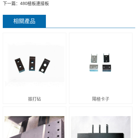
下一篇：480極板連接板
相關產品
振打砧
陽極卡子