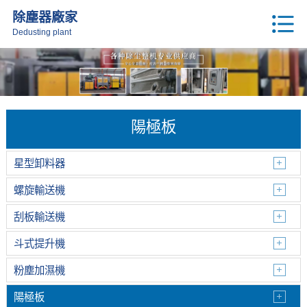
除塵器廠家
Dedusting plant
陽極板
星型卸料器
螺旋輸送機
刮板輸送機
斗式提升機
粉塵加濕機
陽極板