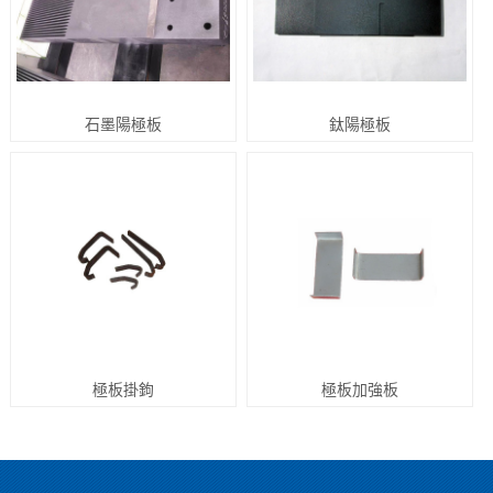
石墨陽極板
鈦陽極板
極板掛鉤
極板加強板