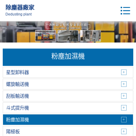
除塵器廠家
Dedusting plant
粉塵加濕機
星型卸料器
螺旋輸送機
刮板輸送機
斗式提升機
粉塵加濕機
陽極板